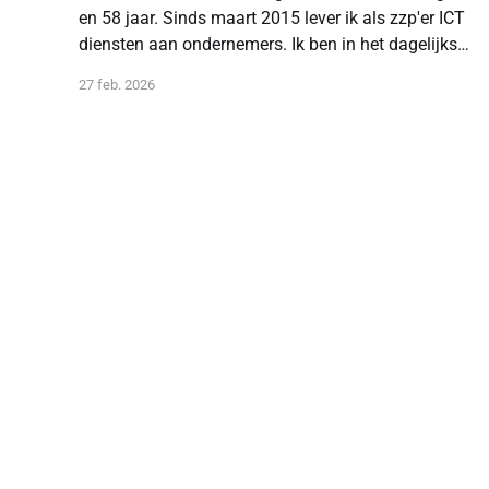
en 58 jaar. Sinds maart 2015 lever ik als zzp'er ICT
diensten aan ondernemers. Ik ben in het dagelijks
leven sinds 2006 systeem-, netwerk-, en
27 feb. 2026
applicatiebeheerder. Ik ben MCSA Windows Server,
VMware VCP-DCV gecertificeerd. Daarnaast heb ik
vele cursussen
Hoeiendag | ict diensten voor ondernemers
© 2026