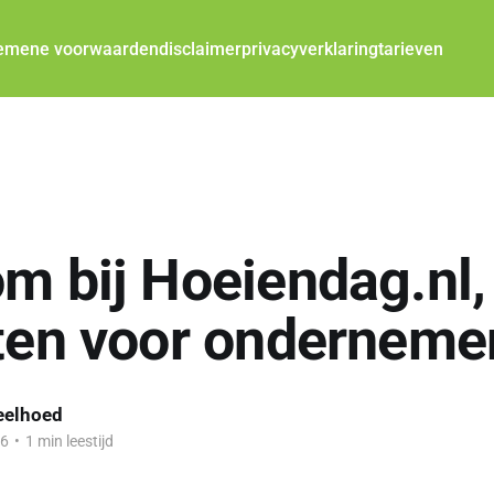
emene voorwaarden
disclaimer
privacyverklaring
tarieven
m bij Hoeiendag.nl, 
ten voor onderneme
eelhoed
26
•
1 min leestijd