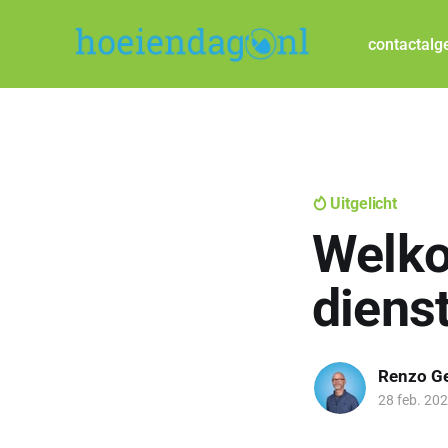
contact
alg
Uitgelicht
Welko
diens
Renzo G
28 feb. 20