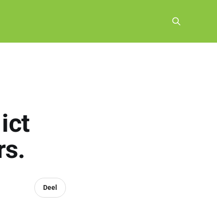
ict
rs.
Deel