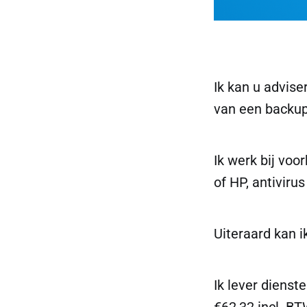
Ik kan u advise
van een backup 
Ik werk bij voo
of HP, antivir
Uiteraard kan 
Ik lever dienst
€62,32 incl. BT