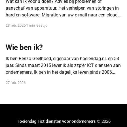
Wat kan ik voor u doen? Advies bij problemen of
aanschaf van apparatuur. Het verhelpen van storingen in
hard-en software. Migratie van uw e-mail naar een cloud
oplossing zoals Office 365 of Google Workspace, of om
28 feb. 2026
1 min leestijd
juist weg te gaan bij een van deze techgiganten en over te
Wie ben ik?
Ik ben Renzo Geelhoed, eigenaar van hoeiendag.nl. en 58
jaar. Sinds maart 2015 lever ik als zzp'er ICT diensten aan
ondernemers. Ik ben in het dagelijks leven sinds 2006
systeem-, netwerk-, en applicatiebeheerder. Ik ben MCSA
27 feb. 2026
Windows Server, VMware VCP-DCV gecertificeerd.
Daarnaast heb ik vele cursussen
Hoeiendag | ict diensten voor ondernemers
© 2026